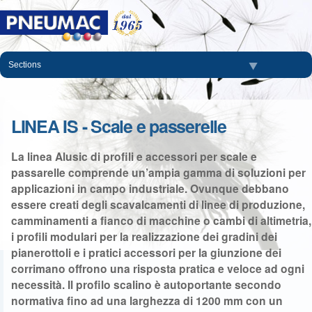
Salta
ai
contenuti.
|
Salta
Sections
alla
navigazione
LINEA IS - Scale e passerelle
La linea Alusic di profili e accessori per scale e
passarelle comprende un’ampia gamma di soluzioni per
applicazioni in campo industriale. Ovunque debbano
essere creati degli scavalcamenti di linee di produzione,
camminamenti a fianco di macchine o cambi di altimetria,
i profili modulari per la realizzazione dei gradini dei
pianerottoli e i pratici accessori per la giunzione dei
corrimano offrono una risposta pratica e veloce ad ogni
necessità. Il profilo scalino è autoportante secondo
normativa fino ad una larghezza di 1200 mm con un