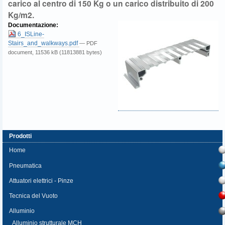
carico al centro di 150 Kg o un carico distribuito di 200
Kg/m2.
Documentazione
:
6_ISLine-
Stairs_and_walkways.pdf
— PDF
document, 11536 kB (11813881 bytes)
Prodotti
Home
Pneumatica
Attuatori elettrici - Pinze
Tecnica del Vuoto
Alluminio
Alluminio strutturale MCH