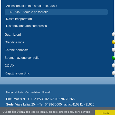
Accessori alluminio strutturale Alusic
LINEA IS - Scale e passerelle
Nastri trasportatori
Distribuzione aria compressa
Guarnizioni
Oleodinamica
Catene portacavi
Strumentazione controllo
CO-AX
Risp.Energia Smc
Mappa del sito
Accessibilità
Contatti
Pneumac s.r.l. - C.F. e PARTITA IVA 00578770265
Sede
: Viale Italia, 254 - Tel. 0438/35005 r.a. fax 410211 - 31015
Conegliano (TV)
Questo sito utilizza solo cookie tecnici, propri e di terze parti, per il corretto
chiudi