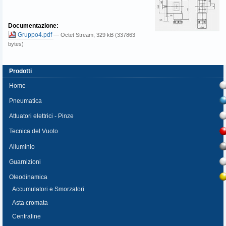
Documentazione
:
Gruppo4.pdf
— Octet Stream, 329 kB (337863
bytes)
Prodotti
Home
Pneumatica
Attuatori elettrici - Pinze
Tecnica del Vuoto
Alluminio
Guarnizioni
Oleodinamica
Accumulatori e Smorzatori
Asta cromata
Centraline