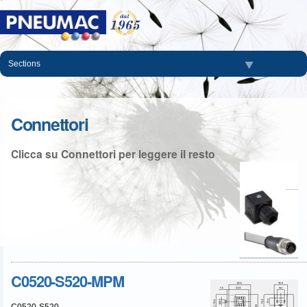
Salta
ai
contenuti.
|
Salta
Sections
alla
navigazione
Connettori
Clicca su Connettori per leggere il resto
C0520-S520-MPM
C0520-S520