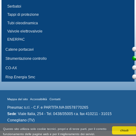
Serbatoi
Tappi di protezione
Tubi oleodinamica
Valvole elettrovalvole
ENERPAC
Catene portacavi
Strumentazione controllo
CO-AX
Risp.Energia Smc
Mappa del sito
Accessibilità
Contatti
Pneumac s.r.l. - C.F. e PARTITA IVA 00578770265
Sede
: Viale Italia, 254 - Tel. 0438/35005 r.a. fax 410211 - 31015
Conegliano (TV)
Questo sito utilizza solo cookie tecnici, propri e di terze parti, per il corretto
chiudi
funzionamento delle pagine web e per il miglioramento dei servizi.