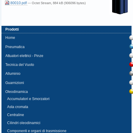
80010.pdf
— Octet Stream, 884 kB (906096 bytes)
Prodotti
Home
Pneumatica
Attuatori elettrici - Pinze
Tecnica del Vuoto
Alluminio
Guarnizioni
Oleodinamica
Accumulatori e Smorzatori
Asta cromata
Centraline
Cilindri oleodinamici
Componenti e organi di trasmissione