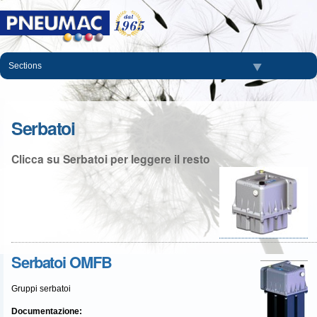
Salta
ai
contenuti.
|
Salta
Sections
alla
navigazione
Serbatoi
Clicca su Serbatoi per leggere il resto
Serbatoi OMFB
Gruppi serbatoi
Documentazione
: