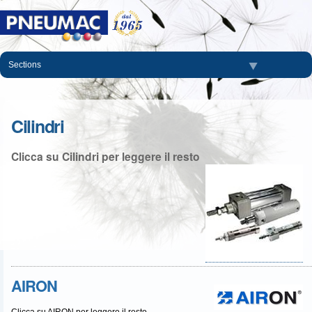
Salta
ai
contenuti.
|
Salta
Sections
alla
navigazione
Cilindri
Clicca su Cilindri per leggere il resto
AIRON
Clicca su AIRON per leggere il resto