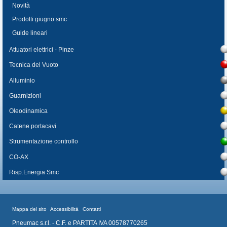
Novità
Prodotti giugno smc
Guide lineari
Attuatori elettrici - Pinze
Tecnica del Vuoto
Alluminio
Guarnizioni
Oleodinamica
Catene portacavi
Strumentazione controllo
CO-AX
Risp.Energia Smc
Mappa del sito
Accessibilità
Contatti
Pneumac s.r.l. - C.F. e PARTITA IVA 00578770265