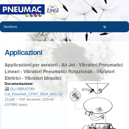
Salta
ai
contenuti.
|
Salta
Sections
alla
navigazione
Applicazioni
Applicazioni per aeratori - Air Jet - Vibratori Pneumatici
Lineari - Vibratori Pneumatici Rotazionali - Vibratori
Elettrici - Vibratori Idraulici
Documentazione
:
OLI VIBRATORI
Cat_FlowAids_CFAIT_0924_rev1-12-
13.pdf
— PDF document, 2225 kB
(2278981 bytes)