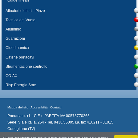
Guide lineari
Attuatori elettrici - Pinze
Tecnica del Vuoto
Alluminio
Guarnizioni
Oleodinamica
Catene portacavi
Strumentazione controllo
CO-AX
Risp.Energia Smc
Mappa del sito
Accessibilità
Contatti
Pneumac s.r.l. - C.F. e PARTITA IVA 00578770265
Sede
: Viale Italia, 254 - Tel. 0438/35005 r.a. fax 410211 - 31015
Conegliano (TV)
Questo sito utilizza solo cookie tecnici, propri e di terze parti, per il corretto