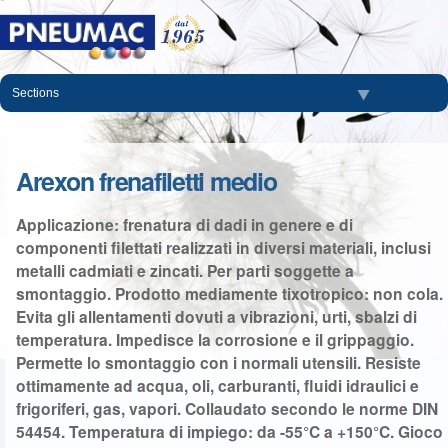
Salta
ai
contenuti.
|
Salta
Sections
alla
navigazione
Arexon frenafiletti medio
Applicazione: frenatura di dadi in genere e di
componenti filettati realizzati in diversi materiali, inclusi
metalli cadmiati e zincati. Per parti soggette a
smontaggio. Prodotto mediamente tixotropico: non cola.
Evita gli allentamenti dovuti a vibrazioni, urti, sbalzi di
temperatura. Impedisce la corrosione e il grippaggio.
Permette lo smontaggio con i normali utensili. Resiste
ottimamente ad acqua, oli, carburanti, fluidi idraulici e
frigoriferi, gas, vapori. Collaudato secondo le norme DIN
54454. Temperatura di impiego: da -55°C a +150°C. Gioco